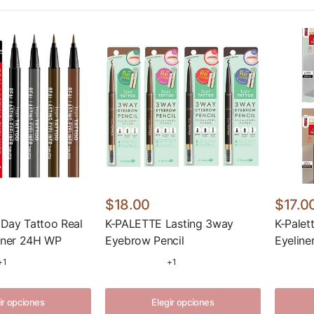
$18.00
$17.0
1 Day Tattoo Real
K-PALETTE Lasting 3way
K-Palet
liner 24H WP
Eyebrow Pencil
Eyeline
+1
+1
ir opciones
Elegir opciones