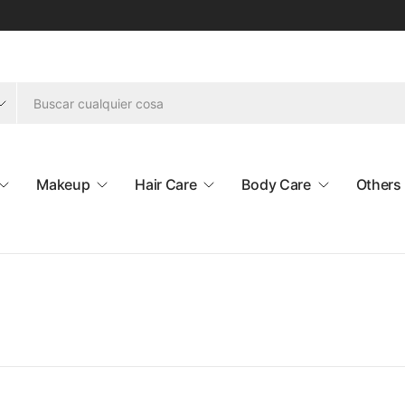
Makeup
Hair Care
Body Care
Others