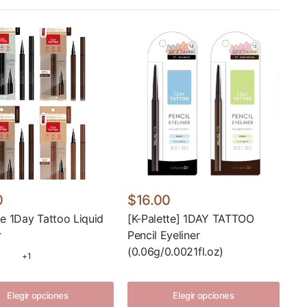
0
$16.00
te 1Day Tattoo Liquid
[K-Palette] 1DAY TATTOO
r
Pencil Eyeliner
(0.06g/0.0021fl.oz)
+1
Elegir opciones
Elegir opciones