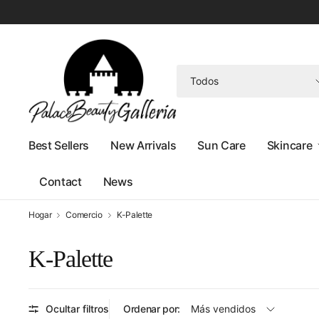
Buscar
cualquier
cosa
Best Sellers
New Arrivals
Sun Care
Skincare
Contact
News
Hogar
Comercio
K-Palette
K-Palette
Ocultar filtros
Ordenar por: