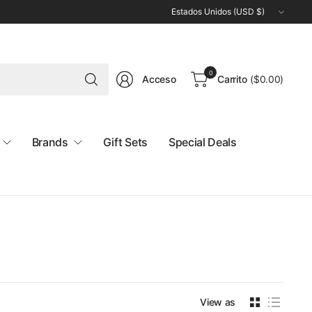
Actualizar
país/región
Buscar
0
Acceso
Carrito
(
$0.00
)
cualquier
cosa
Brands
Gift Sets
Special Deals
View as