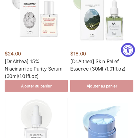
$24.00
$18.00
[Dr.Althea] 15%
[Dr.Althea] Skin Relief
Niacinamide Purity Serum
Essence (30Ml /1.01fl.oz)
(30ml/1.01fl.oz)
Ajouter au panier
Ajouter au panier