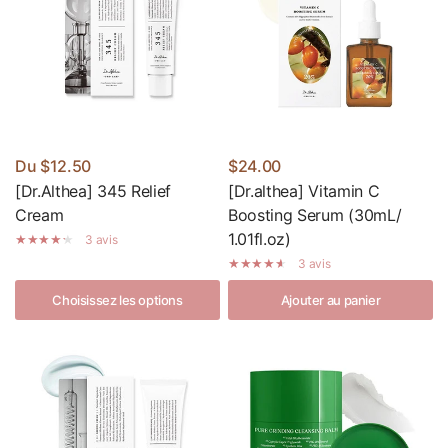
Du
$12.50
$24.00
[Dr.Althea] 345 Relief
[Dr.althea] Vitamin C
Cream
Boosting Serum (30mL/
1.01fl.oz)
3 avis
3 avis
Choisissez les options
Ajouter au panier