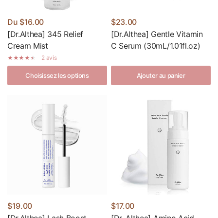
Du
$16.00
$23.00
[Dr.Althea] 345 Relief
[Dr.Althea] Gentle Vitamin
Cream Mist
C Serum (30mL/1.01fl.oz)
2 avis
Choisissez les options
Ajouter au panier
$19.00
$17.00