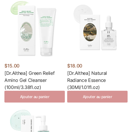
$15.00
$18.00
[Dr.Althea] Green Relief
[Dr.Althea] Natural
Amino Gel Cleanser
Radiance Essence
(100ml/3.38fl.oz)
(30Ml/1.01fl.oz)
Ajouter au panier
Ajouter au panier