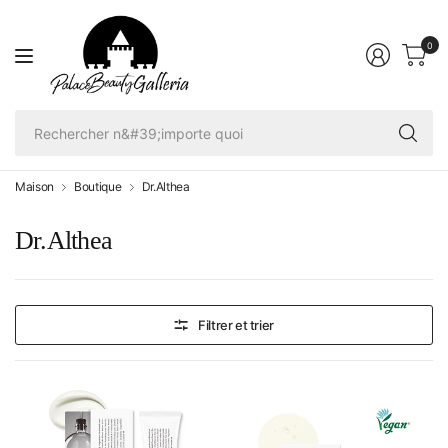
0
Re
n'
qu
Maison
Boutique
Dr.Althea
Dr.Althea
Filtrer et trier