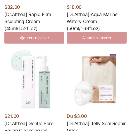
$32.00
$18.00
[Dr.Althea] Rapid Firm
[Dr.Althea] Aqua Marine
Sculpting Cream
Watery Cream
(45ml/1.52fl.oz)
(50ml/1.69fl.oz)
Ajouter au panier
Ajouter au panier
$21.00
Du
$3.00
[Dr.Althea] Gentle Pore
[Dr.Althea] Jelly Seal Repair
Vegan Cleansing Oil
Mask