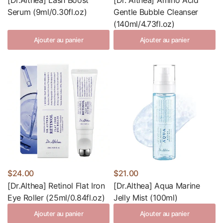
[Dr.Althea] Lash Boost
[Dr. Althea] Amino Acid
Serum (9ml/0.30fl.oz)
Gentle Bubble Cleanser
(140ml/4.73fl.oz)
Ajouter au panier
Ajouter au panier
$24.00
$21.00
[Dr.Althea] Retinol Flat Iron
[Dr.Althea] Aqua Marine
Eye Roller (25ml/0.84fl.oz)
Jelly Mist (100ml)
Ajouter au panier
Ajouter au panier