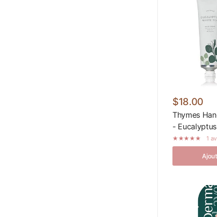
$18.00
Thymes Hand
- Eucalyptus
1 av
Ajout