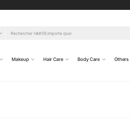
Makeup
Hair Care
Body Care
Others