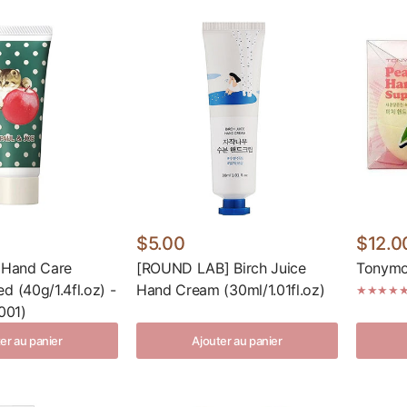
$5.00
$12.0
] Hand Care
[ROUND LAB] Birch Juice
Tonymo
d (40g/1.4fl.oz) -
Hand Cream (30ml/1.01fl.oz)
(001)
er au panier
Ajouter au panier