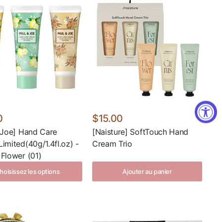
0
$15.00
 Joe] Hand Care
[Naisture] SoftTouch Hand
imited(40g/1.4fl.oz) -
Cream Trio
Flower (01)
hoisissez les options
Ajouter au panier