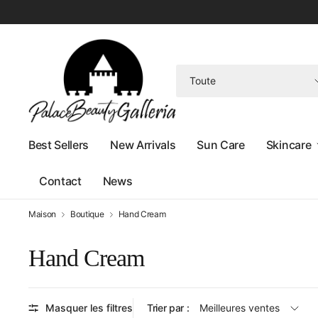
Rechercher
n'importe
quoi
Best Sellers
New Arrivals
Sun Care
Skincare
Contact
News
Maison
Boutique
Hand Cream
Hand Cream
Masquer les filtres
Trier par :