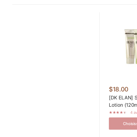
$18.00
[DK ELAN] S
Lotion (120m
4 av
Choisis