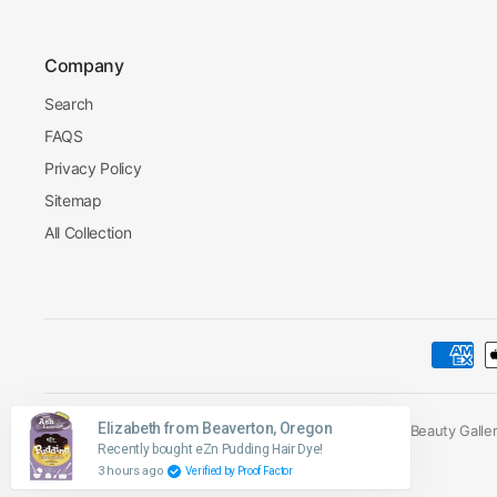
Company
Search
FAQS
Privacy Policy
Sitemap
All Collection
Mettre
Mettre
Elizabeth from Beaverton, Oregon
© 2026 Palace Beauty Galleri
à
Recently bought eZn Pudding Hair Dye!
à
3 hours ago
Verified by Proof Factor
jour
jour