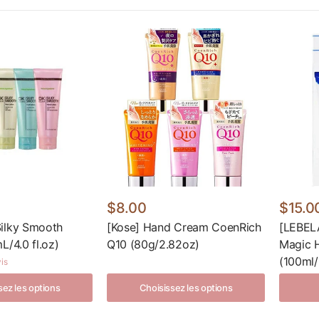
$8.00
$15.0
ilky Smooth
[Kose] Hand Cream CoenRich
[LEBEL
L/4.0 fl.oz)
Q10 (80g/2.82oz)
Magic 
(100ml/
is
sez les options
Choisissez les options