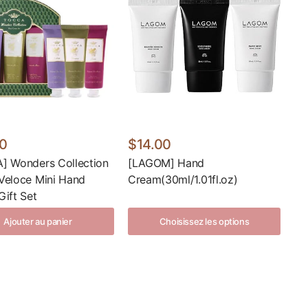
0
$14.00
] Wonders Collection
[LAGOM] Hand
Veloce Mini Hand
Cream(30ml/1.01fl.oz)
ift Set
Ajouter au panier
Choisissez les options