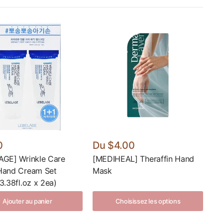
0
Du
$4.00
AGE] Wrinkle Care
[MEDIHEAL] Theraffin Hand
Hand Cream Set
Mask
3.38fl.oz x 2ea)
Ajouter au panier
Choisissez les options