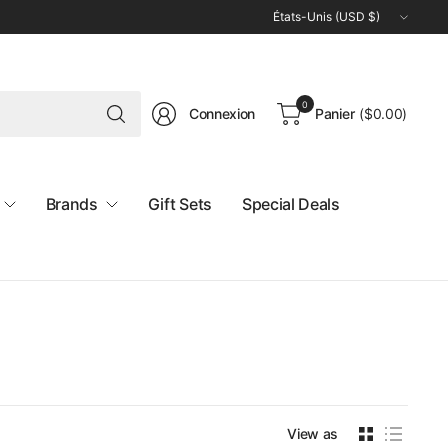
Mettre
à
jour
le
Rechercher
pays/la
0
Connexion
Panier
(
$0.00
)
n'importe
région
quoi
Brands
Gift Sets
Special Deals
View as