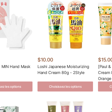
$10.00
$15.0
15 MIN Hand Mask
Loshi Japanese Moisturizing
[Paul &
Hand Cream 80g - 2Style
Cream L
Orange 
sez les options
Choisissez les options
C