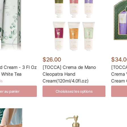
$26.00
$34.0
 Cream - 3 Fl Oz
[TOCCA] Crema de Mano
[TOCCA
 White Tea
Cleopatra Hand
Crema 
Cream(120ml/4.0fl.oz)
Cream G
is
er au panier
Choisissez les options