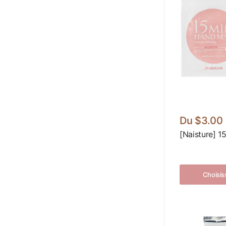
Du
$3.00
[Naisture] 
Choisis