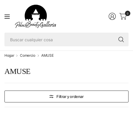
0
Bu
cu
co
Hogar
Comercio
AMUSE
AMUSE
Filtrar y ordenar